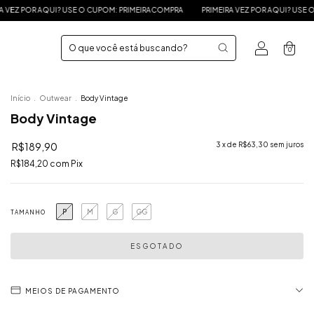
O CUPOM: PRIMEIRACOMPRA
PRIMEIRA VEZ POR AQUI? USE O CUPOM: PRIMEIRACOM
0
Início
.
Outwear
.
Body Vintage
Body Vintage
R$189,90
3
x de
R$63,30
sem juros
R$184,20
com
Pix
P
M
G
GG
TAMANHO
MEIOS DE PAGAMENTO