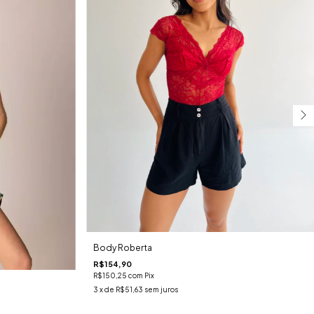
Body Roberta
R$154,90
R$150,25
com
Pix
3
x de
R$51,63
sem juros