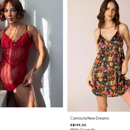
Camisola New Dreams
R$199,00
R$193,03
com
Pix