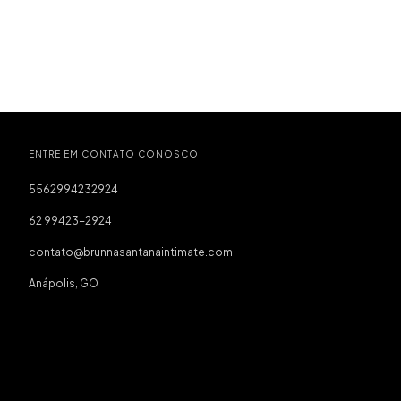
ENTRE EM CONTATO CONOSCO
5562994232924
62 99423-2924
contato@brunnasantanaintimate.com
Anápolis, GO