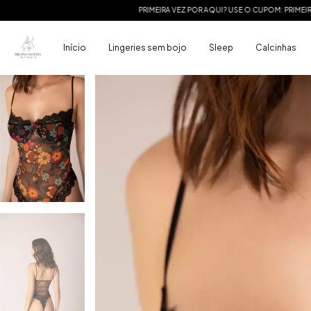
PRIMEIRA VEZ POR AQUI? USE O CUPOM: PRIMEIRACOMPRA
PRIMEIRA
Início
Lingeries sem bojo
Sleep
Calcinhas