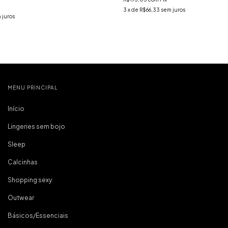
3
x de
R$66,33
sem juros
 juros
MENU PRINCIPAL
Início
Lingeries sem bojo
Sleep
Calcinhas
Shopping sexy
Outwear
Básicos/Essenciais