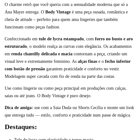
O charme retrô que você queria com a sensualidade moderna que só a
Ana Mayer entrega. O
Body Vintage
é uma peça ousada, romântica e
cheia de atitude – perfeito para quem ama lingeries que também
funcionam como peças fashion.
Confeccionado em
tule de lycra estampado
, com
forro no busto e aro
estruturado
, o modelo realça as curvas com elegância. Os acabamentos
em
renda chantilly delicada e macia
contornam a peça, criando um
visual leve e extremamente feminino. As
alças finas
e o
fecho inferior
com botão de pressão
garantem praticidade e conforto no vestir.
Modelagem super cavada com fio de renda na parte das costas.
Use como lingerie ou como peça principal em produções com calças,
saias ou até jeans. O Body Vintage é puro desejo.
Dica de amiga:
use com a Saia Duda ou Shorts Cecília e monte um look
que entrega tudo — estilo, conforto e praticidade num passe de mágica.
Destaques:
Tule de lycra com elasticidade e toque macio