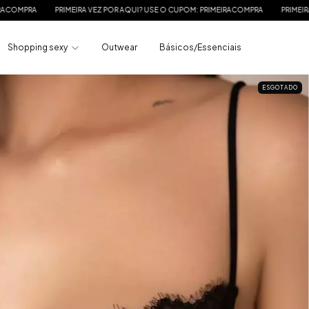
 VEZ POR AQUI? USE O CUPOM: PRIMEIRACOMPRA
PRIMEIRA VEZ POR AQUI? USE 
Shopping sexy
Outwear
Básicos/Essenciais
ESGOTADO