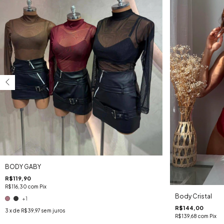
BODY GABY
R$119,90
R$116,30
com
Pix
Body Cristal
+1
R$144,00
3
x de
R$39,97
sem juros
R$139,68
com
Pix