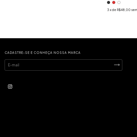
3
x de
R$48,00
sem
CADASTRE-SE E CONHEÇA NOSSA MARCA