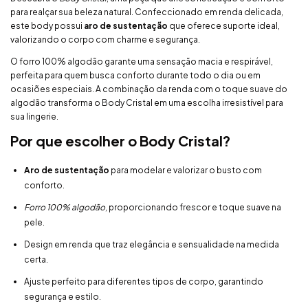
para realçar sua beleza natural. Confeccionado em renda delicada,
este body possui
aro de sustentação
que oferece suporte ideal,
valorizando o corpo com charme e segurança.
O forro 100% algodão garante uma sensação macia e respirável,
perfeita para quem busca conforto durante todo o dia ou em
ocasiões especiais. A combinação da renda com o toque suave do
algodão transforma o Body Cristal em uma escolha irresistível para
sua lingerie.
Por que escolher o Body Cristal?
Aro de sustentação
para modelar e valorizar o busto com
conforto.
Forro 100% algodão
, proporcionando frescor e toque suave na
pele.
Design em renda que traz elegância e sensualidade na medida
certa.
Ajuste perfeito para diferentes tipos de corpo, garantindo
segurança e estilo.