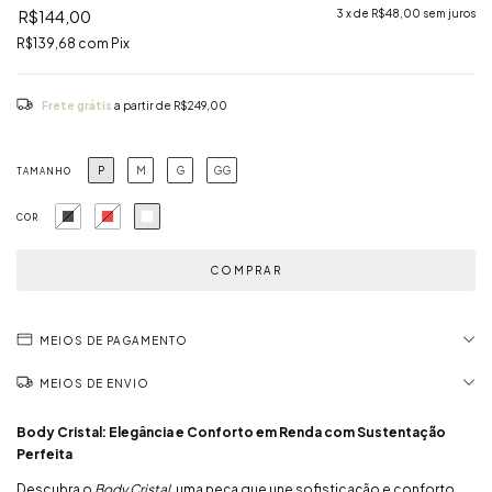
R$144,00
3
x de
R$48,00
sem juros
R$139,68
com
Pix
Frete grátis
a partir de
R$249,00
P
M
G
GG
TAMANHO
COR
MEIOS DE PAGAMENTO
MEIOS DE ENVIO
Body Cristal: Elegância e Conforto em Renda com Sustentação
Perfeita
Descubra o
Body Cristal
, uma peça que une sofisticação e conforto