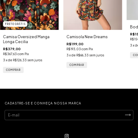
FRETE GRÁTIS
Bod
R$1
Camisa Oversized Manga
Camisola New Dreams
R$15
Longa Cecilia
R$199,00
3
x d
R$379,00
R$193,03
com
Pix
R$367,63
com
Pix
3
x de
R$66,33
sem juros
CO
3
x de
R$126,33
sem juros
COMPRAR
COMPRAR
CADASTRE-SE E CONHEÇA NOSSA MARCA