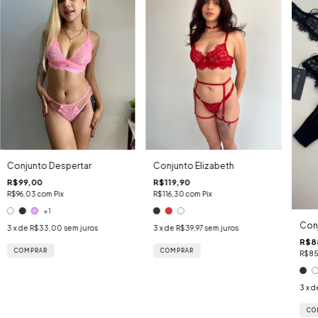
Conjunto Despertar
Conjunto Elizabeth
R$99,00
R$119,90
R$96,03
com
Pix
R$116,30
com
Pix
+1
Conj
3
x de
R$33,00
sem juros
3
x de
R$39,97
sem juros
R$8
COMPRAR
COMPRAR
R$85
3
x d
CO