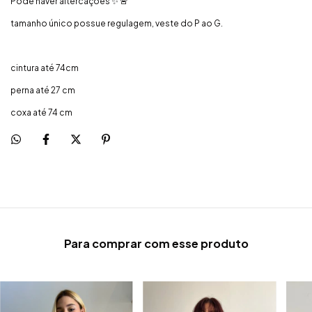
Pode haver altercações ✨ 🚨
tamanho único possue regulagem, veste do P ao G.
cintura até 74cm
perna até 27 cm
coxa até 74 cm
Para comprar com esse produto